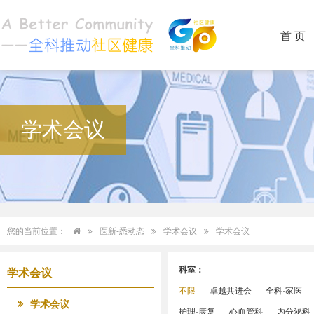
首 页
学术会议
您的当前位置：
医新-悉动态
学术会议
学术会议
科室：
学术会议
不限
卓越共进会
全科·家医
学术会议
护理·康复
心血管科
内分泌科