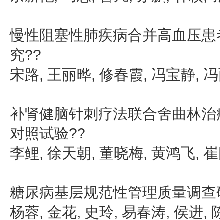
慢性阻塞性肺疾病合并高血压患
究??
宋路, 王丽晔, 修春霞, 冯宝静, 冯
补肾健脑针刺疗法联合舍曲林治
对照试验??
李鲤, 徐天朝, 董晓梅, 黄鸿飞, 崔
糖尿病基层规范性管理质量调查
杨蓉, 金花, 史玲, 易春涛, 侯进,