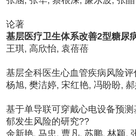
论著
基层医疗卫生体系改善2型糖尿
王琪, 高欣怡, 袁蓓蓓
基层全科医生心血管疾病风险评
杨旭, 樊洁婷, 宋红艳, 冯盼盼, 
基于单导联可穿戴心电设备预测
郁发生风险的研究??
余新艳, 马忠, 曹凡, 苏鹏, 林颖,