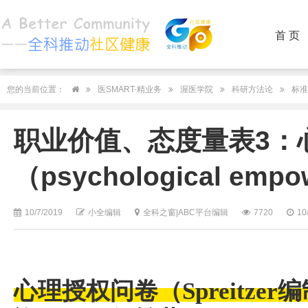
首 页
您的当前位置：
医SMART-精业务
渥医学院
科研方法论
标准
职业价值、态度量表3：
（psychological emp
10/7/2019
小全编辑
全科之窗|ABC平台编辑
7720
10
心理授权问卷（Spreitze