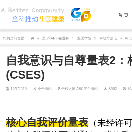
首 页
您的当前位置：
医SMART-精业务
渥医学院
科研方法论
标准
自我意识与自尊量表2：
(CSES)
10/7/2019
小全编辑
全科之窗|ABC平台编辑
8552
10
核心自我评价量表
（未经许