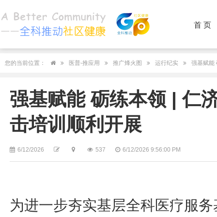
首 页
您的当前位置：
医普-推应用
推广烽火图
运行纪实
强基赋能 
强基赋能 砺练本领 | 仁
击培训顺利开展
6/12/2026
537
6/12/2026 9:56:00 PM
为进一步夯实基层全科医疗服务